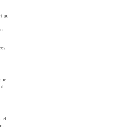
rt au
ent
ées,
 que
nt
s et
ons