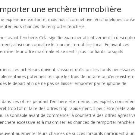
remporter une enchère immobilière
ne expérience excitante, mais aussi compétitive. Voici quelques conse
menter leurs chances de remporter l’enchère.
ches avant l’enchère. Cela signifie examiner attentivement la descripti
ment, ainsi que connaître le marché immobilier local. En ayant ces
miner leur offre maximale et se sentir plus confiants lorsqu’ils
rement. Les acheteurs doivent s’assurer qu’ils ont les fonds nécessaire
upplémentaires potentiels tels que les frais de notaire ou d’enregistrem
 dès le départ afin de ne pas se laisser emporter par l’euphorie de
dans ses offres pendant l’enchère elle-même. Les experts conseillen
êt trop tôt ni faire des offres trop rapidement. Il peut être préférabl
iveau raisonnable avant de commencer à soumettre des offres agressiv
surenchère excessive et à maximiser les chances de remporter l’enchère
 peuvent augmenter leurs chances de succès lorsqu’ils participent à un