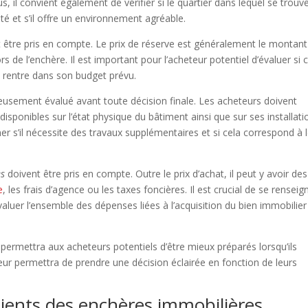
il convient également de vérifier si le quartier dans lequel se trouve
é et s’il offre un environnement agréable.
t être pris en compte. Le prix de réserve est généralement le montant
 de l’enchère. Il est important pour l’acheteur potentiel d’évaluer si 
il rentre dans son budget prévu.
usement évalué avant toute décision finale. Les acheteurs doivent
sponibles sur l’état physique du bâtiment ainsi que sur ses installati
timer s’il nécessite des travaux supplémentaires et si cela correspond à 
es
doivent être pris en compte. Outre le prix d’achat, il peut y avoir des
e
, les frais d’agence ou les taxes foncières. Il est crucial de se renseig
aluer l’ensemble des dépenses liées à l’acquisition du bien immobilier
 permettra aux acheteurs potentiels d’être mieux préparés lorsqu’ils
eur permettra de prendre une décision éclairée en fonction de leurs
ients des enchères immobilières