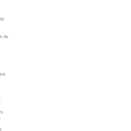
ils
on du
s
ent.
t
e
es.
.
e