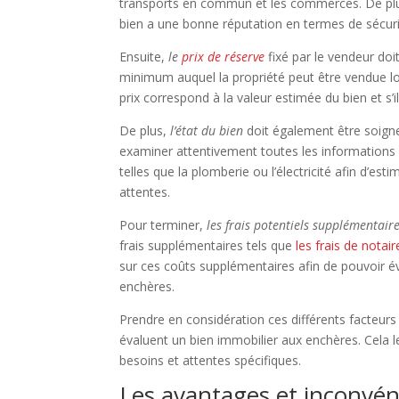
transports en commun et les commerces. De plus, 
bien a une bonne réputation en termes de sécurit
Ensuite,
le
prix de réserve
fixé par le vendeur doi
minimum auquel la propriété peut être vendue lors
prix correspond à la valeur estimée du bien et s’
De plus,
l’état du bien
doit également être soigne
examiner attentivement toutes les informations di
telles que la plomberie ou l’électricité afin d’es
attentes.
Pour terminer,
les frais potentiels supplémentair
frais supplémentaires tels que
les frais de notair
sur ces coûts supplémentaires afin de pouvoir év
enchères.
Prendre en considération ces différents facteurs
évaluent un bien immobilier aux enchères. Cela l
besoins et attentes spécifiques.
Les avantages et inconvén