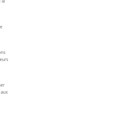
 le
ce
ons
leurs
ner
 aux